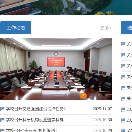
工作动态
更多+
通
关
关于
关
关
关
1
2
3
4
5
6
关
学校召开交通强国建设试点任务2...
2025-11-07
2
学校召开科研机构设置暨学科群...
2025-10-30
2
学校召开“十五五”规划编制工...
2025-10-29
关